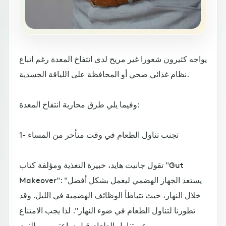
يواجه كثيرون شعورا غير مريح لدى انتفاخ المعدة رغم اتباع
نظام غذائي صحي أو المحافظة على اللياقة الجسدية.
وفيما يلي طرق محاربة انتفاخ المعدة:
1- تجنب تناول الطعام في وقت متأخر من المساء
تقول جانيت هايد، خبيرة التغذية ومؤلفة كتاب "Gut
Makeover": "يستعد الجهاز الهضمي ليعمل بشكل أفضل
خلال النهار، حيث تتباطأ الوظائف الهضمية في الليل. وقد
تطورنا لتناول الطعام في ضوء النهار". لذا يجب الامتناع
عن تناول الطعام قبل ساعتين من النوم.