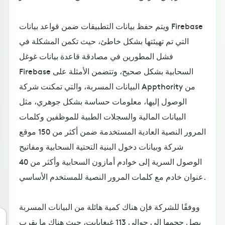
ويتم حفظ بيانات التطبيقات ضمن قواعد بيانات Firebase
التي تم تهيئتها بشكل خاطئ، حيث تكمن المشكلة في
فشل المطورين في مصادقة قاعدة بيانات غوغل
Firebase السحابية بشكل صحيح، وتتضمن الأمثلة على
البيانات المسربة، والتي تمكنت شركة Appthority من
الوصول إليها، معلومات حساسة بشكل جوهري، مثل
البيانات المالية والسجلات الطبية للموظفين وكلمات
المرور النصية العادية المستخدمة ضمن أكثر من 150 موقع
شركة وبيانات دخول البنية التحتية السحابية ومفاتيح
الوصول السرية إلى خوادم أمازون السحابية وأكثر من 40
عنوان خادم مع كلمات المرور النصية للمستخدم الأساسي.
ووفقًا للشركة فإن هناك كمية هائلة من البيانات المسربة
يصل حجمها إلى حوالي 113 غيغابايت، حيث هناك ما يقرب