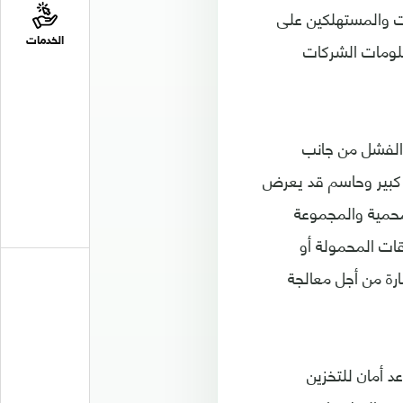
ات والمستهلكين على
الخدمات
علومات الشركات
، مدير ابحاث الأمن ضمن شركة Appthority: "هذا الفشل من جانب
Fire بشكل صحيح هو ضعف كبير وحاسم قد يعرض
لمحمية والمجموعة
قات المحمولة أو
رة من أجل معالجة
 الوقت الفعلي وقواعد أمان للتخزين