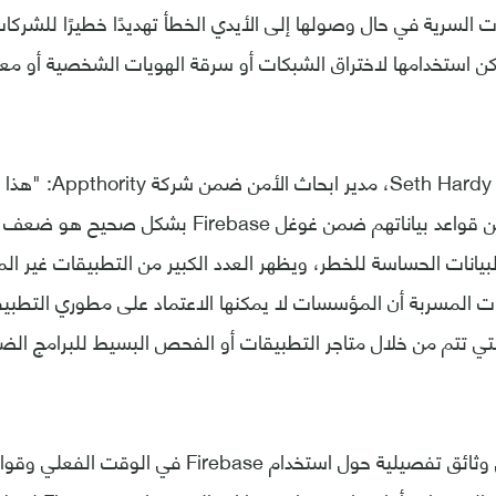
ت السرية في حال وصولها إلى الأيدي الخطأ تهديدًا خطيرًا للشرك
ن استخدامها لاختراق الشبكات أو سرقة الهويات الشخصية أو م
وقال سيث هاردي Seth Hardy
المطورين في تأمين قواعد بياناتهم ضمن غوغل base
بيانات الحساسة للخطر، ويظهر العدد الكبير من التطبيقات غير ا
نات المسربة أن المؤسسات لا يمكنها الاعتماد على مطوري التطبي
ي تتم من خلال متاجر التطبيقات أو الفحص البسيط للبرامج الضا
وتوفر شركة غوغل وثائق تفصيلية حول استخدام Firebase في