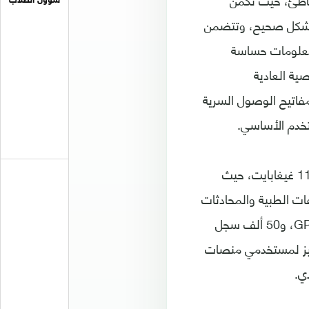
التي تم تهيئتها بشكل خاطئ، حيث تكمن
شؤون الطلاب
دقة قاعدة بيانات غوغل Firebase السحابية بشكل صحيح، وتتضمن
Appthori من الوصول إليها، معلومات حساسة
ية العادية
سحابية ومفاتيح الوصول السرية
ووفقًا للشركة فإن هناك كمية هائلة من البيانات المسربة يصل حجمها إلى حوالي 113 غيغابايت، حيث
لوصفات الطبية والمحادثات
الخاصة، و25 مليون موقع جغرافي مسجل من خلال نظام تحديد المواقع العالمي GPS، و50 ألف سجل
الدفعات والبيتكوين، و4.5 مليون رمز مميز لمستخدمي منصات