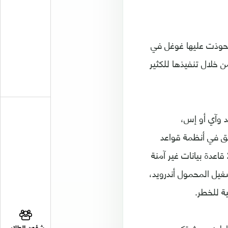
مولة استحوذت عليها غوغل في
ن خلال تنفيذها للكثير
أندرويد وآي أو إس،
 بيانات التطبيق في أنظمة قواعد
بيانات Firebase، حيث يخزن 3046 تطبيقا من هذه التطبيقات البيانات ضمن 2271 قاعدة بيانات غير آمنة
 تطبيقات نظام التشغيل المحمول أندرويد،