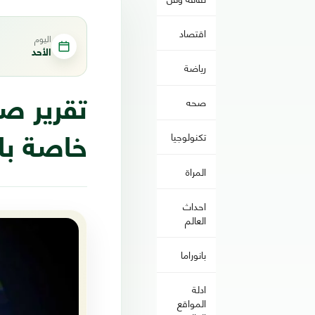
اقتصاد
اليوم
الأحد
رياضة
صحه
تقرير ص
تكنولوجيا
خاصة با
المراة
احداث
العالم
بانوراما
ادلة
المواقع