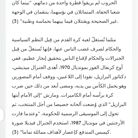
الحروب لم يريقوا قطرة واحدة من دمائهم، "بينما كان
شعبا الحفاة، المتماثلان في بؤسهما، ينتقمان في الوجهة
غير الصحيحة ويقتتلان فيما بينهما بحماسة وطنية" (3).
مثلما تُستغلّ لعبة كرة القدم من قِبل النظم السياسية
والحكام لصرف غضب الناس عنها، فإنها تُستغلّ من قِبل
الجنرالات والحكام لإقناع الناس بتحقيق إنجاز عظيم، ففي
أوج كرنفال الفوز بمونديال 1970، أهدى الجنرال ميديشي،
دكتاتور البرازيل، نقودا إلى اللاعبين، ووقف أمام المصورين
وهو يحمل الكأس بين يديه، ومضى أبعد من ذلك حين ضرب
كرة برأسه أمام الكاميرات. ومارش "إلى الأمام أيتها
البرازيل" الذي وُضعت ألحانه خصيصا من أجل المنتخب، ثم
تحول إلى الموسيقى الرسمية للحكومة، "وعندما فازت
الأرجنتين في مونديال 1987، استخدم الجنرال فيديلا صورة
كيمبس المندفع كإعصار لأهداف مماثلة تماما" (3).