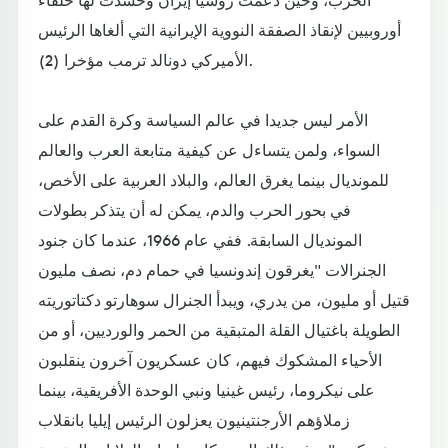
أوروبيين لإنقاذ الصفقة النووية الإيرانية التي ألغاها الرئيس
الأميركي دونالد ترمب مؤخرا (2).
الأمر ليس جديدا في عالم السياسة وكرة القدم على
السواء، ولمن يتساءل عن كيفية متابعة العرب والعالم
للمونديال بينما يغرق العالم، والبلاد العربية على الأخص،
في بحور الحرب والدم، يمكن له أن يتذكر بطولات
المونديال السابقة. ففي عام 1966، عندما كان جنود
الجنرالات "يغرقون إندونسيا في حمام دم، نصف مليون
قتيل أو مليون، من يدري، ويبدأ الجنرال سوهارتو دكتاتوريته
الطويلة باغتيال القلة المتبقية من الحمر والورديين، أو من
الأحياء المشكوك فيهم، كان عسكريون آخرون ينقلبون
على نيكروما، رئيس غينيا ونبي الوحدة الأفريقية، بينما
زملاؤهم الأرجنتينيون يعزلون الرئيس إيليا بانقلاب