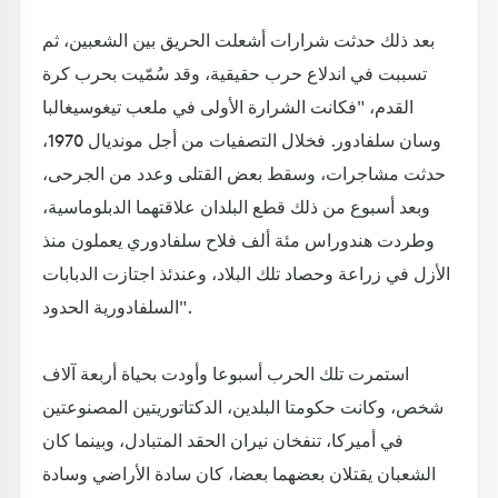
بعد ذلك حدثت شرارات أشعلت الحريق بين الشعبين، ثم
تسببت في اندلاع حرب حقيقية، وقد سُمّيت بحرب كرة
القدم، "فكانت الشرارة الأولى في ملعب تيغوسيغالبا
وسان سلفادور. فخلال التصفيات من أجل مونديال 1970،
حدثت مشاجرات، وسقط بعض القتلى وعدد من الجرحى،
وبعد أسبوع من ذلك قطع البلدان علاقتهما الدبلوماسية،
وطردت هندوراس مئة ألف فلاح سلفادوري يعملون منذ
الأزل في زراعة وحصاد تلك البلاد، وعندئذ اجتازت الدبابات
السلفادورية الحدود".
استمرت تلك الحرب أسبوعا وأودت بحياة أربعة آلاف
شخص، وكانت حكومتا البلدين، الدكتاتوريتين المصنوعتين
في أميركا، تنفخان نيران الحقد المتبادل، وبينما كان
الشعبان يقتلان بعضهما بعضا، كان سادة الأراضي وسادة