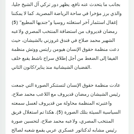
بجانب ما يتحدث عنه نافع، يظهر دور تركي آل الشيخ جليا،
والذي برز مؤخرا في ساحة الرياضة المصرية. كما لا يمكننا
إغفال استثمار آخر استغلته روسيا و"جنديها المطيع" (5)
رمضان قديروف من استضافة المنتخب المصري ولاعبه
الشهير محمد صلاح في فندق غروزني بالشيشان، حيث
دعت منظمة حقوق الإنسان هيومن رايتس ووتش منظمة
الفيفا إلى الضغط من أجل إطلاق سراح ناشط يقبع خلف
القضبان الشيشانية منذ يناير/كانون الثاني.
عادت منظمة حقوق الإنسان لتستنكر الصورة التي جمعت
رئيس الشيشان رمضان قديروف مع اللاعب محمد صلاح،
واعتبرته المنظمة محاولة من قديروف لغسل سمعته
السياسية السيئة بتلك الصورة (5). هكذا تم استغلال فريق
المنتخب المصري، ولاعبه محمد صلاح، لتحسين صورة
رئيس مشابه لدكتاتور عسكري عربي يقمع شعبه لصالح