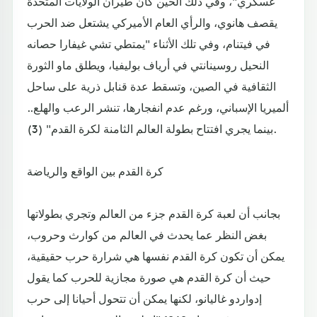
عسكري"، وفي ذلك الحين كان طيران الولايات المتحدة
يقصف هانوي، والرأي العام الأميركي يشتعل ضد الحرب
في فيتنام، وفي تلك الأثناء "يمتطي تشي غيفارا حصانه
النحيل روسينانتي في أرياف بوليفيا، ويطلق ماو الثورة
الثقافية في الصين، وتسقط عدة قنابل ذرية على ساحل
ألميريا الإسباني، ورغم عدم انفجارها، تنشر الرعب والهلع..
بينما يجري افتتاح بطولة العالم الثامنة لكرة القدم" (3).
كرة القدم بين الواقع والرياضة
بجانب أن لعبة كرة القدم جزء من العالم وتجري بطولاتها
بغض النظر عما يحدث في العالم من كوارث وحروب،
يمكن أن تكون كرة القدم نفسها هي شرارة حرب حقيقية،
حيث أن كرة القدم هي صورة مجازية للحرب كما يقول
إدواردو غاليانو، لكنها يمكن أن تتحول أحيانا إلى حرب