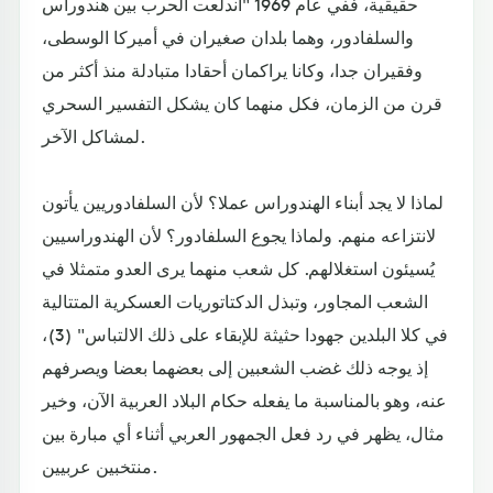
حقيقية، ففي عام 1969 "اندلعت الحرب بين هندوراس
والسلفادور، وهما بلدان صغيران في أميركا الوسطى،
وفقيران جدا، وكانا يراكمان أحقادا متبادلة منذ أكثر من
قرن من الزمان، فكل منهما كان يشكل التفسير السحري
لمشاكل الآخر.
لماذا لا يجد أبناء الهندوراس عملا؟ لأن السلفادوريين يأتون
لانتزاعه منهم. ولماذا يجوع السلفادور؟ لأن الهندوراسيين
يُسيئون استغلالهم. كل شعب منهما يرى العدو متمثلا في
الشعب المجاور، وتبذل الدكتاتوريات العسكرية المتتالية
في كلا البلدين جهودا حثيثة للإبقاء على ذلك الالتباس" (3)،
إذ يوجه ذلك غضب الشعبين إلى بعضهما بعضا ويصرفهم
عنه، وهو بالمناسبة ما يفعله حكام البلاد العربية الآن، وخير
مثال، يظهر في رد فعل الجمهور العربي أثناء أي مبارة بين
منتخبين عربيين.