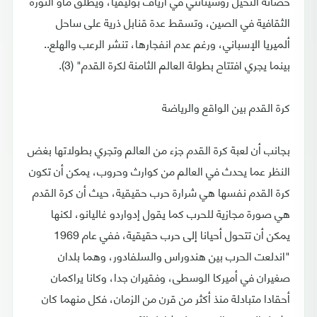
حصانه النحيل روسينانتي في أرياف بوليفيا، ويطلق ماو الثورة
الثقافية في الصين، وتسقط عدة قنابل ذرية على ساحل
ألميريا الإسباني، ورغم عدم انفجارها، تنشر الرعب والهلع..
بينما يجري افتتاح بطولة العالم الثامنة لكرة القدم" (3).
كرة القدم بين الواقع والرياضة
بجانب أن لعبة كرة القدم جزء من العالم وتجري بطولاتها بغض
النظر عما يحدث في العالم من كوارث وحروب، يمكن أن تكون
كرة القدم نفسها هي شرارة حرب حقيقية، حيث أن كرة القدم
هي صورة مجازية للحرب كما يقول إدواردو غاليانو، لكنها
يمكن أن تتحول أحيانا إلى حرب حقيقية، ففي عام 1969
"اندلعت الحرب بين هندوراس والسلفادور، وهما بلدان
صغيران في أميركا الوسطى، وفقيران جدا، وكانا يراكمان
أحقادا متبادلة منذ أكثر من قرن من الزمان، فكل منهما كان