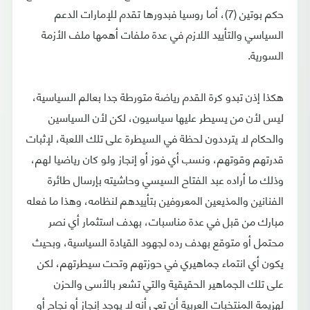
حكم بوتين (7)، أما روسيا فبدورها تقدم للإمارات الدعم
السياسي والتأييد اللازم في عدة ملفات أهمها ملف الأزمة
السورية.
هكذا إذن تبدو كرة القدم رياضة متورطة جدا بعالم السياسية،
ليس لأن من يسيطر عليها سياسيون، لكن لأن السياسين
والحكام لا يترددون لحظة في السيطرة على تلك اللعبة، لإثبات
قدرتهم وقوتهم، ونسب أي فوز أو إنجاز ولو كان رياضيا لهم،
وذلك ما أراده عبد الفتاح السيسي وحاشيته بإرسال طائرة
الفنانين والمذيعين المعروفين بتأييدهم لنظامه، وهذا ما فعله
مبارك من قبل في عدة مناسبات، بهدف استثمار أي نصر
محتمل أو متوقع بهدف رده لجهود القيادة السياسية، وبحيث
يكون أي انتماء جماهيري في حوزتهم وتحت سيطرتهم، لكن
على تلك الجماهير الحقيقية والتي تشعر بالأسى والحزن
لهزيمة المنتخبات العربية أن تعي أنه لا يوجد إنجاز أو نجاح أو