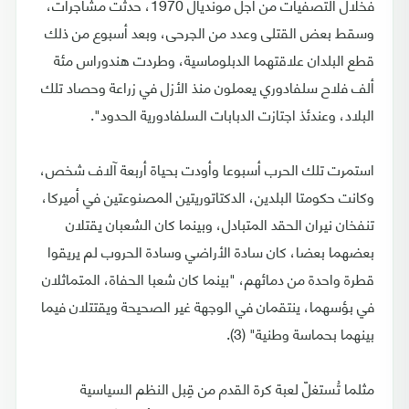
فخلال التصفيات من أجل مونديال 1970، حدثت مشاجرات،
وسقط بعض القتلى وعدد من الجرحى، وبعد أسبوع من ذلك
قطع البلدان علاقتهما الدبلوماسية، وطردت هندوراس مئة
ألف فلاح سلفادوري يعملون منذ الأزل في زراعة وحصاد تلك
البلاد، وعندئذ اجتازت الدبابات السلفادورية الحدود".
استمرت تلك الحرب أسبوعا وأودت بحياة أربعة آلاف شخص،
وكانت حكومتا البلدين، الدكتاتوريتين المصنوعتين في أميركا،
تنفخان نيران الحقد المتبادل، وبينما كان الشعبان يقتلان
بعضهما بعضا، كان سادة الأراضي وسادة الحروب لم يريقوا
قطرة واحدة من دمائهم، "بينما كان شعبا الحفاة، المتماثلان
في بؤسهما، ينتقمان في الوجهة غير الصحيحة ويقتتلان فيما
بينهما بحماسة وطنية" (3).
مثلما تُستغلّ لعبة كرة القدم من قِبل النظم السياسية