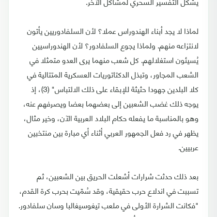
يشكل التفسير السحري لمشاكل الآخر.
لماذا لا يجد أبناء الهندوراس عملا؟ لأن السلفادوريين يأتون
لانتزاعه منهم. ولماذا يجوع السلفادور؟ لأن الهندوراسيين
يُسيئون استغلالهم. كل شعب منهما يرى العدو متمثلا في
الشعب المجاور، وتبذل الدكتاتوريات العسكرية المتتالية في
كلا البلدين جهودا حثيثة للإبقاء على ذلك الالتباس" (3)، إذ
يوجه ذلك غضب الشعبين إلى بعضهما بعضا ويصرفهم عنه،
وهو بالمناسبة ما يفعله حكام البلاد العربية الآن، وخير مثال،
يظهر في رد فعل الجمهور العربي أثناء أي مبارة بين منتخبين
عربيين.
بعد ذلك حدثت شرارات أشعلت الحريق بين الشعبين، ثم
تسببت في اندلاع حرب حقيقية، وقد سُمّيت بحرب كرة القدم،
"فكانت الشرارة الأولى في ملعب تيغوسيغالبا وسان سلفادور.