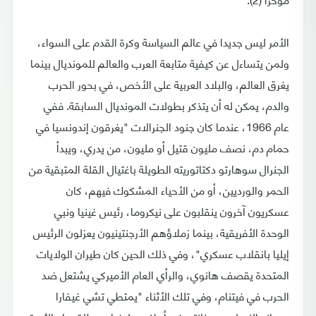
الأمر ليس جديدا في عالم السياسة وكرة القدم على السواء،
ولمن يتساءل عن كيفية متابعة العرب والعالم للمونديال بينما
يغرق العالم، والبلاد العربية على الأخص، في بحور الحرب
والدم، يمكن له أن يتذكر بطولات المونديال السابقة. ففي
عام 1966، عندما كان جنود الجنرالات "يغرقون إندونسيا في
حمام دم، نصف مليون قتيل أو مليون، من يدري، ويبدأ
الجنرال سوهارتو دكتاتوريته الطويلة باغتيال القلة المتبقية من
الحمر والورديين، أو من الأحياء المشكوك فيهم، كان
عسكريون آخرون ينقلبون على نيكروما، رئيس غينيا ونبي
الوحدة الأفريقية، بينما زملاؤهم الأرجنتينيون يعزلون الرئيس
إيليا بانقلاب عسكري"، وفي ذلك الحين كان طيران الولايات
المتحدة يقصف هانوي، والرأي العام الأميركي يشتعل ضد
الحرب في فيتنام، وفي تلك الأثناء "يمتطي تشي غيفارا