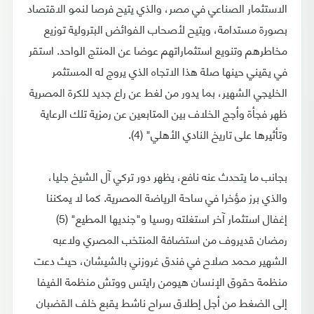
الاستثمار الصناعي في مصر، والذي يتيح فرصا لنمو الاقتصاد
بصورة مستدامة، ويتيح لأصحاب الفوائض البترولية توزيع
مخاطرهم وتنويع استثماراتهم عوضا عن المنتج الواحد. استقر
في يقيني حينها صلة هذا الاتجاه الذي يروج له المستثمر
الخليجي الشهير، بما يدور من لغط عن راع جديد للكرة المصرية
ظهر فجأة وأجج الخلاف بين المتابعين عن رمزية تلك الرعاية
وتأثيرها على تاريخ النادي الأهلي" (4).
بجانب ما يتحدث عنه نافع، يظهر دور تركي آل الشيخ جليا،
والذي برز مؤخرا في ساحة الرياضة المصرية. كما لا يمكننا
إغفال استثمار آخر استغلته روسيا و"جنديها المطيع" (5)
رمضان قديروف من استضافة المنتخب المصري ولاعبه
الشهير محمد صلاح في فندق غروزني بالشيشان، حيث دعت
منظمة حقوق الإنسان هيومن رايتس ووتش منظمة الفيفا
إلى الضغط من أجل إطلاق سراح ناشط يقبع خلف القضبان