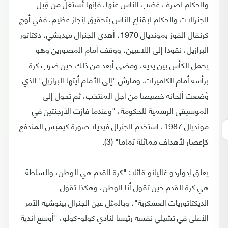
والحكام لصرف غضب الناس عنها، فإنها تُستغلّ من قِبل
الجنرالات والحكام لإقناع الناس بتحقيق إنجاز عظيم، ففي أوج
كرنفال الفوز بمونديال 1970، أهدى الجنرال ميديشي، دكتاتور
البرازيل، نقودا إلى اللاعبين، ووقف أمام المصورين وهو
يحمل الكأس بين يديه، ومضى أبعد من ذلك حين ضرب كرة
برأسه أمام الكاميرات. ومارش "إلى الأمام أيتها البرازيل" الذي
وُضعت ألحانه خصيصا من أجل المنتخب، ثم تحول إلى
الموسيقى الرسمية للحكومة، "وعندما فازت الأرجنتين في
مونديال 1987، استخدم الجنرال فيديلا صورة كيمبس المندفع
كإعصار لأهداف مماثلة تماما" (3).
يعلق إدواردو غاليانو قائلا: "كرة القدم هي الوطن، والسلطة
هي كرة القدم حين تقول أنا الوطن، وهكذا تقول
الديكتاتوريات العسكرية"، وبالمثل عين الجنرال بينوشيه الآمر
الأعلى في تشيلي نفسه رئيسا لنادي كولو-كولو، "أوسع أندية