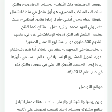
الروسية المضطربة ذات الأغلبية المسلمة المقموعة، والذي
استضاف المنتخب المصري، هو أول فندق في منطقة شمال
القوقاز يرعاه ممول أجنبي -شركة إدارة فنادق أبوظبي-، حيث
حضر ولي العهد محمد بن زايد حفل الافتتاح. كما افتتح
صندوق الشيخ زايد الذي تموله الإمارات في غروزني، وتعهد
بتقديم 300 مليون دولار لمشاريع الأعمال الصغيرة
والمتوسطة في الجمهورية لعقد من الزمان. أما قديروف فقام
بدوره بتمويل المشاريع الإنسانية في العالم الإسلامي، أبرزها
إعادة إعمار المسجد الأموي التاريخي في سوريا، والذي دُمّر
في حلب عام 2013 (6).
مواقع التواصل
وبين روسيا والشيشان والإمارات، كانت هناك عملية تبادل
منافع مشتركة ومستمرة منذ تنصيب قديروف على رئاسة