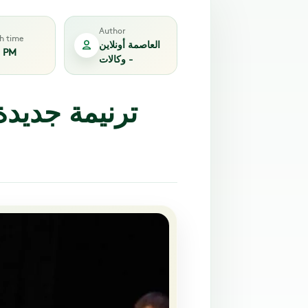
Author
sh time
العاصمة أونلاين
1 PM
- وكالات