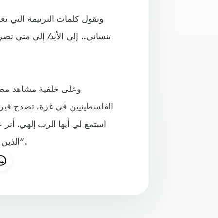
وتقول كلمات الترنيمة التي تع
تنساني.. إلى الأبد/ إلى متى 
وعلى خلفية مشاهد مصور
الفلسطينيين في غزة، تصدح فيرو
استمع لي أيها الرب إلهي. أنر ع
الذين يضطهدونني يبتهجون إذا أنا ذللت. أما أنا فعلى رحمتك توكلت“.