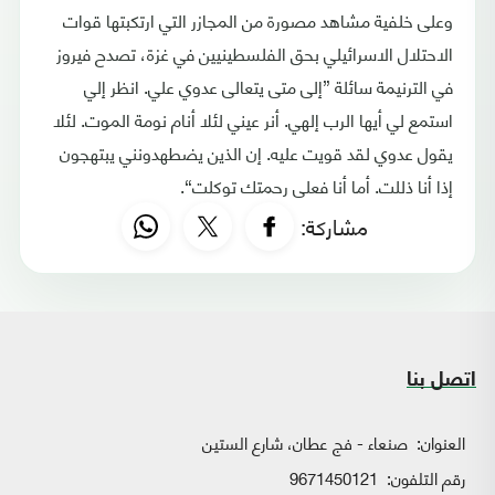
وعلى خلفية مشاهد مصورة من المجازر التي ارتكبتها قوات
الاحتلال الاسرائيلي بحق الفلسطينيين في غزة، تصدح فيروز
في الترنيمة سائلة ”إلى متى يتعالى عدوي علي. انظر إلي
استمع لي أيها الرب إلهي. أنر عيني لئلا أنام نومة الموت. لئلا
يقول عدوي لقد قويت عليه. إن الذين يضطهدونني يبتهجون
إذا أنا ذللت. أما أنا فعلى رحمتك توكلت“.
مشاركة:
اتصل بنا
العنوان:
صنعاء - فج عطان، شارع الستين
رقم التلفون:
9671450121