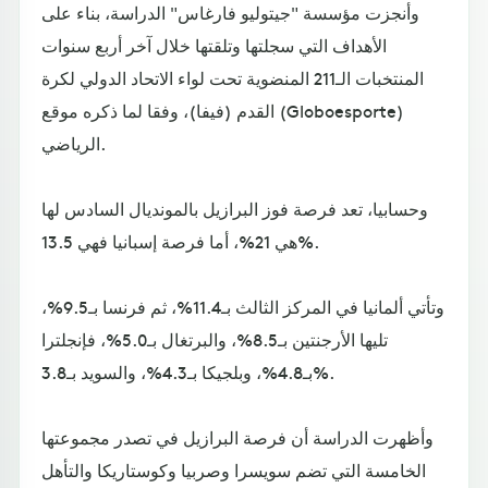
وأنجزت مؤسسة "جيتوليو فارغاس" الدراسة، بناء على
الأهداف التي سجلتها وتلقتها خلال آخر أربع سنوات
المنتخبات الـ211 المنضوية تحت لواء الاتحاد الدولي لكرة
القدم (فيفا)، وفقا لما ذكره موقع (Globoesporte)
الرياضي.
وحسابيا، تعد فرصة فوز البرازيل بالمونديال السادس لها
هي 21%، أما فرصة إسبانيا فهي 13.5%.
وتأتي ألمانيا في المركز الثالث بـ11.4%، ثم فرنسا بـ9.5%،
تليها الأرجنتين بـ8.5%، والبرتغال بـ5.0%، فإنجلترا
بـ4.8%، وبلجيكا بـ4.3%، والسويد بـ3.8%.
وأظهرت الدراسة أن فرصة البرازيل في تصدر مجموعتها
الخامسة التي تضم سويسرا وصربيا وكوستاريكا والتأهل