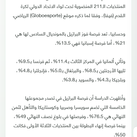
المنتخبات الـ211 المنضوية تحت لواء الاتحاد الدولي لكرة
القدم (فيفا)، وفقا لما ذكره موقع (Globoesporte) الرياضي.
وحسابيا، تعد فرصة فوز البرازيل بالمونديال السادس لها هي
21%، أما فرصة إسبانيا فهي 13.5%.
وتأتي ألمانيا في المركز الثالث بـ11.4%، ثم فرنسا بـ9.5%،
تليها الأرجنتين بـ8.5%، والبرتغال بـ5.0%، فإنجلترا بـ4.8%،
وبلجيكا بـ4.3%، والسويد بـ3.8%.
وأظهرت الدراسة أن فرصة البرازيل في تصدر مجموعتها
الخامسة التي تضم سويسرا وصربيا وكوستاريكا والتأهل لثمن
النهائي هي 76.5%، وفرصتها في بلوغ نصف النهائي 49%،
بينما فرصة إنهاء البطولة بين المنتخبات الثلاثة الأولى فكانت
50%.