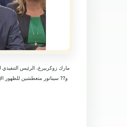
مارك زوكربيرغ، الرئيس التنفيذي
و?? سيناتور متعطشين للظهور ال