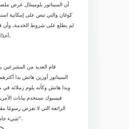
أن السيناتور بلومينثال عرض ملصق
كوغان والتي تنص على إمكانية استخد
لم يطلع على شروط الخدمة، وأن فر
أحدًا من هذا الفريق لم يفصل من العمل بسبب هذا الأمر بالتحديد.
قام العديد من المشرعين بإل
السيناتور أورين هاتش بدا أكثره
وبدا هاتش وكأنه يلوم زملائه في 
فيسبوك تستخدم بيانات الأمريكي
الرائعة التي لا تفرض رسومًا مق
شيء خاطئ في هذا الأمر، طالما أنهم يتحدثون ويفصحون عما يفعلونه”.