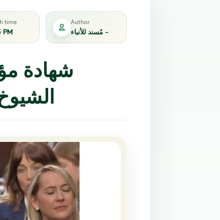
sh time
Author
مُسند للأنباء -
3 PM
شهادة م
الشيوخ 