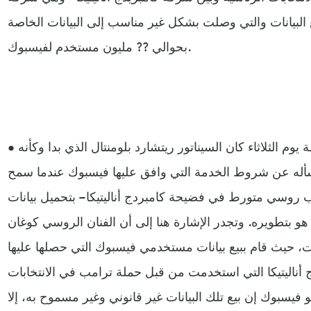
بيانات والتي وصلت بشكل غير مناسب إلى البيانات الخاصة
بحوالي ?? مليون مستخدم لفيسبوك.
• أفضل طارح للأسئلة خلال جلسة يوم الثلاثاء كان السيناتور ريتشارد بلومنتال الذي بدا وكأنه
سأله عن شروط الخدمة التي وافق عليها فيسبوك عندما سمح
 روسي متورط في فضيحة كامبردج أناليتيكا – بتحميل بيانات
بتطويره. وتجدر الإشارة هنا إلى أن الفنان الروسي كوغان
ات، حيث قام ببيع بيانات مستخدمي فيسبوك التي حصلها عليها
 أناليتيكا التي استخدمت من قبل حملة ترامب في الانتخابات
 فيسبوك إن بيع تلك البيانات غير قانوني وغير مسموح به، إلا