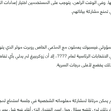
تها. وفي الوقت الراهن، يتوجب على المستخدمين اختيار إعدادات ا
 تمنع مشاركة بياناتهم.
مسؤولي فيسبوك يعملون مع المدّعي الخاص روبرت مولر الذي يتو
الانتخابات الرئاسية لعام ????، إلا أن زوكربيرغ لم يدلي بأي تف
ذلك يخضع لأعلى درجات السرية.
 لم يمكن مرتاحًا لمشاركة معلوماته الشخصية في جلسة استماع ل
اء ذلك لدى تلقيه سؤال حول اسم الفندق الذي أقام فيه قبل يوم 