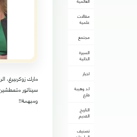
العالمية
مقالات
علمية
مجتمع
السيرة
الذاتية
اخبار
مارك زوكربيرغ، ا
سيناتور متعطشين 
ا.د وهيبة
فارع
ومبهمة!!
التاريخ
القديم
تصنيف
الجامعات