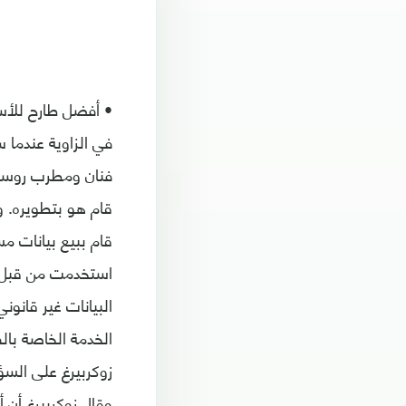
• أفضل طارح للأسئل
في الزاوية عندما
فنان ومطرب روسي 
قام هو بتطويره. و
قام ببيع بيانات م
استخدمت من قبل ح
البيانات غير قانو
الخدمة الخاصة بال
زوكربيرغ على السؤ
وقال زوكربيرغ أن 