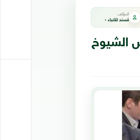
المؤلف
مُسند للأنباء -
 الشيوخ