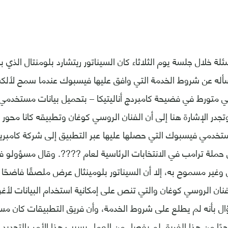
ة خلال جلسة يوم الثلاثاء كان السيناتور ريتشارد بلومنتال الذي ب
 سأله عن شروط الخدمة التي وافق عليها فيسبوك عندما سمح لألك
متورط في فضيحة كامبردج أناليتيكا – بتحميل بيانات مستخدمي
تجدر الإشارة هنا إلى أن الفنان الروسي كوغان وتطبيقه كانا محور
ستخدمي فيسبوك التي حصلها عليها عبر التطبيق إلى شركة كامبريدج 
ملة ترامب في الانتخابات الرئاسية لعام ????. وقال مسؤولو ف
ني وغير مسموح به، إلا أن السيناتور بلومينثال عرض ملصقًا فاضح
فنان الروسي كوغان والتي تنص على إمكانية استخدام البيانات لأغر
ال بأنه لم يطلع على شروط الخدمة، وأن فريق التطبيقات كان مسؤ
أحدًا من هذا الفريق لم يفصل من العمل بسبب هذا الأمر بالتحديد.