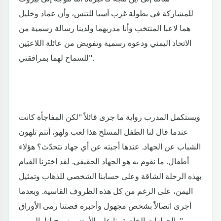
للمشاركة في بطولة غرب آسيا للتنس، وأن عماد وخليل
هما لاعبا المنتخب وأنا مدربهما ولدينا رسالة رسمية من
الاتحاد اليمني ودعوة رسمية وتفويض من عائلة اللاعبَين
للسماح لهما بمرافقتي".
ويستكمل المدرب رواية ما جرى قائلاً "لكن المفاجأة كانت
عندما قال لنا الطفل المسلح هذا لعب ولهو، أنتم تلهون
الشباب عن الجهاد. عندها أجبته عن أي جهاد تتحدّث؟ هؤلاء
أطفال. ما نقوم به هو الجهاد الحقيقي. لقد اخترنا القيام
بهذه الرحلة الشاقة وعلى حسابنا الشخصي للذهاب وتمثيل
اليمن، على الرغم من كل هذه الظروف القاسية. وبعدما
أجرى اتصالاً بشخص مجهول وأخبره قصتنا رمى الأوراق
والجوازات الخاصة بنا على الأرض وسمح لنا بالمرور".