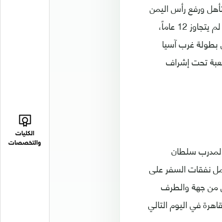
تأهل ورفع رأس اليمن
وأهلنا الذين تعبوا لأجلنا"، بهذه العبارة اختار لاعب التنس اليمني خليل العبسي الذي لم يتجاوز 12 عاماً،
 استغرقت 3 أيام، للمشاركة في بطولة غرب آسيا
لبناني للعبة تحت إشراف
الكليات
والتخصصات
والمدرب سلطان
مل نفقات السفر على
ن من جهة والطرف
هرة في اليوم التالي