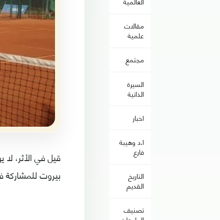
العالمية
مقالات
علمية
مجتمع
السيرة
الذاتية
اخبار
ا.د وهيبة
فارع
قيل في الأثر، لا 
بيروت للمشاركة ف
التاريخ
القديم
تصنيف
الجامعات