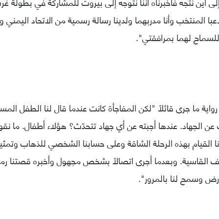
لى أين نتجه فأخبرناه أننا نتوجه إلى بيروت للمشاركة في بطولة غ
عبا المنتخب وأنا مدربهما ولدينا رسالة رسمية من الاتحاد اليمن
 للسماح لهما بمرافقتي".
اية ما جرى قائلاً "لكن المفاجأة كانت عندما قال لنا الطفل الم
عن الجهاد. عندها أجبته عن أي جهاد تتحدّث؟ هؤلاء أطفال. ما نقو
نا القيام بهذه الرحلة الشاقة وعلى حسابنا الشخصي للذهاب وتمثي
 القاسية. وبعدما أجرى اتصالاً بشخص مجهول وأخبره قصتنا رمى 
أرض وسمح لنا بالمرور".