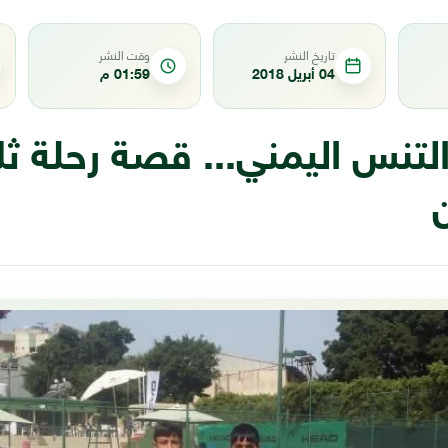
تاريخ النشر
وقت النشر
04 أبريل 2018
01:59 م
تنس اليمني... قصة رحلة ثلا
ن