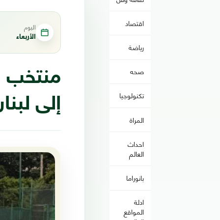
اقتصاد
اليوم
الأربعاء
رياضة
صحه
منتخب ال
تكنولوجيا
إلى لبنا
المراة
احداث
العالم
بانوراما
ادلة
المواقع