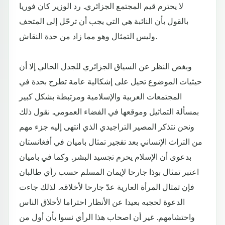
لا يحترم قيم المجتمع الجزائري. رد الوزير كان فوريا
بالقول بأن النائبة هي التي يجب أن ترحّل إلى المتحف
وليس التمثال وهو مما زاد من حدة النقاش.
وبغض النظر عن السياق الجزائري للجدل الحالي إلا أن
حيثيات الموضوع تحيل على إشكالية عامة تطرح بحدة في
المجتمعات العربية والإسلامية ومرتبطة بشكل كبير
بمسألة التماثيل وموقعها في الفضاء العمومي. نقول ذلك
ونحن نتذكر المصير التراجيدي الذي انتهى إليه جزء مهم
من التراث الإنساني بعد تفجير تمثال باميان في أفغانستان
بدعوى أن الإسلام يحرم تجسيد البشر. وكما في باميان
اعتبر تمثال بوذا جارحا لإيمان المسلم حسب رأي طالبان
فإن تمثال المرأة العارية عدّ جارحا لأخلاقه. لذلك جاءت
الدعوة لحجبه بعيدا عن الأنظار احتراما لأخلاق الناس
واحتشامهم. غير أن اصحاب هذا الرأي نسوا بأن أول من