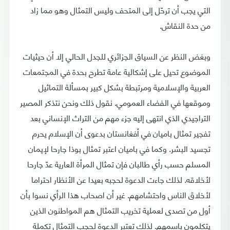
التي يجب أن ترحّل إلى المتحف وليس التمثال وهو مما زاد
من حدة النقاش.
وبغض النظر عن السياق الجزائري للجدل الحالي إلا أن حيثيات
الموضوع تحيل على إشكالية عامة تطرح بحدة في المجتمعات
العربية والإسلامية ومرتبطة بشكل كبير بمسألة التماثيل
وموقعها في الفضاء العمومي. نقول ذلك ونحن نتذكر المصير
التراجيدي الذي انتهى إليه جزء مهم من التراث الإنساني بعد
تفجير تمثال باميان في أفغانستان بدعوى أن الإسلام يحرم
تجسيد البشر. وكما في باميان اعتبر تمثال بوذا جارحا لإيمان
المسلم حسب رأي طالبان فإن تمثال المرأة العارية عدّ جارحا
لأخلاقه. لذلك جاءت الدعوة لحجبه بعيدا عن الأنظار احتراما
لأخلاق الناس واحتشامهم. غير أن اصحاب هذا الرأي نسوا بأن
أول من تصدى لعملية تخريب التمثال هم المواطنون الذين
يتكلمون باسمهم. لذلك تعتبر الدعوة لحجب التمثال تكملة