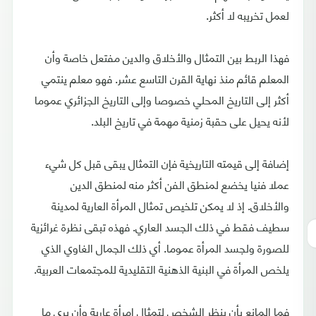
لعمل تخريبه لا أكثر.
فهذا الربط بين التمثال والأخلاق والدين مفتعل خاصة وأن
المعلم قائم منذ نهاية القرن التاسع عشر. فهو معلم ينتمي
أكثر إلى التاريخ المحلي خصوصا وإلى التاريخ الجزائري عموما
لأنه يحيل على حقبة زمنية مهمة في تاريخ البلد.
إضافة إلى قيمته التاريخية فإن التمثال يبقى قبل كل شيء
عملا فنيا يخضع لمنطق الفن أكثر منه لمنطق الدين
والأخلاق. إذ لا يمكن تلخيص تمثال المرأة العارية لمدينة
سطيف فقط في ذلك الجسد العاري. فهذه تبقى نظرة غرائزية
للصورة ولجسد المرأة عموما. أي ذلك الجمال الغاوي الذي
يلخص المرأة في البنية الذهنية التقليدية للمجتمعات العربية.
فما المانع بأن ينظر الشخص لتمثال امرأة عارية وأن يرى ما