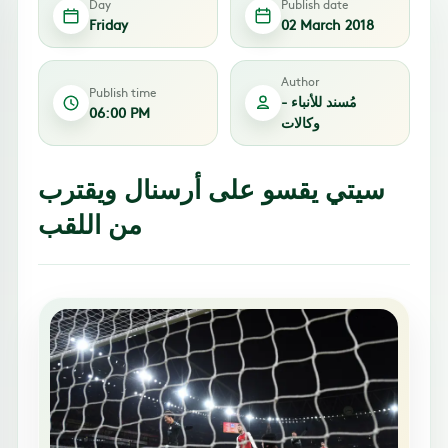
Day
Publish date
Friday
02 March 2018
Author
Publish time
مُسند للأنباء -
06:00 PM
وكالات
سيتي يقسو على أرسنال ويقترب
من اللقب