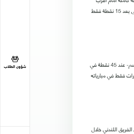
ملاحقيه جاره اللدود مانشستر يونايتد، قبل عشر مراحل من انتهاء البطولة، ليصبح على بعد 15 نقطة فقط
في المقابل، تجمد رصيد أرسنال -الذي تكبد خسارته التاسعة في المسابقة هذا الموسم- عند 45 نقطة في
شؤون الطلاب
رات فقط في مبارياته
الفريق اللندني خلال