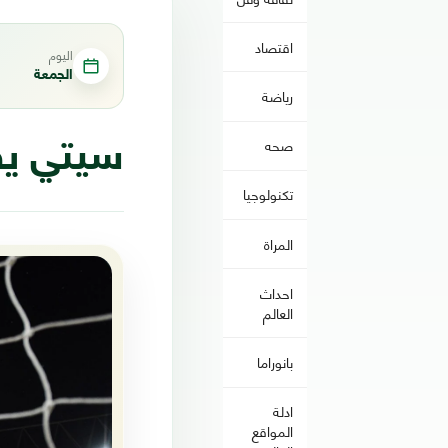
اقتصاد
اليوم
الجمعة
رياضة
صحه
سيتي يق
تكنولوجيا
المراة
احداث
العالم
بانوراما
ادلة
المواقع