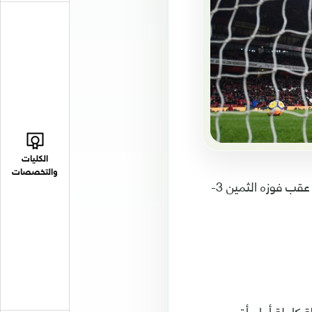
الكليات
والتخصصات
اقترب مانشستر سيتي خطوة جديدة نحو استعادة لقب الدوري الإنجليزي لكرة القدم، عقب فوزه الثمين 3-
ر سيتي إلى 75 نقطة، معززا موقعه في الصدارة بفارق 16 نقطة كاملة أمام أقرب