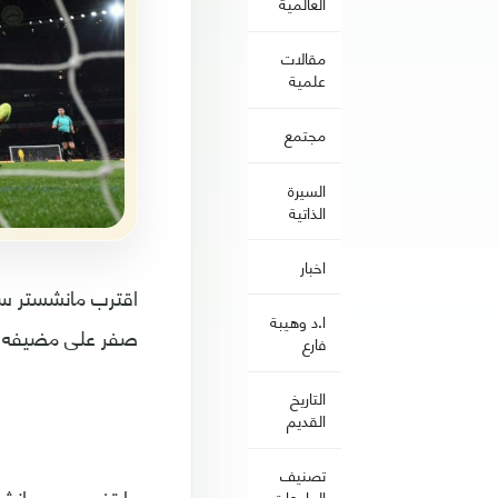
العالمية
مقالات
علمية
مجتمع
السيرة
الذاتية
اخبار
ا.د وهيبة
صفر على مضيفه أر
فارع
التاريخ
القديم
تصنيف
الجامعات