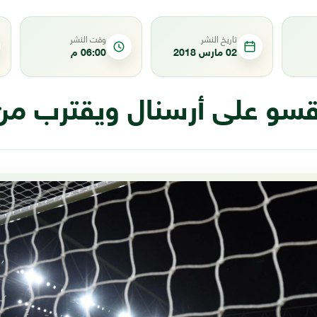
تاريخ النشر
وقت النشر
02 مارس 2018
06:00 م
سو على أرسنال ويقترب من