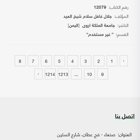
رقم الكتاب:
12079
المؤلف:
جلال غافل سلام شيخ العيد
الناشر:
[
]
جامعة الملكة اروى
اليمن
القسم:
{ غير مستخدم}
‹
8
7
6
5
4
3
2
1
›
1214
1213
...
10
9
اتصل بنا
العنوان:
صنعاء - فج عطان، شارع الستين