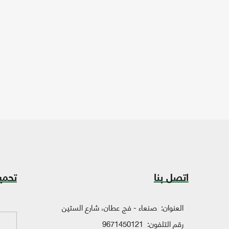
اتصل بنا
تحمي
العنوان:
صنعاء - فج عطان، شارع الستين
رقم التلفون:
9671450121