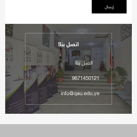
إرسال
اتصل بنا!
اتصل بنا
9671450121
info@qau.edu.ye