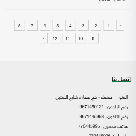
الآداب
‹
8
7
6
5
4
3
2
1
›
12
11
10
9
اتصل بنا
العنوان:
صنعاء - فج عطان، شارع الستين
رقم التلفون:
9671450121
رقم التلفون:
9671445993
هاتف محمول:
770445995
واتساب:
770445995