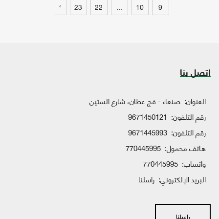
›
23
22
...
10
9
اتصل بنا
العنوان:
صنعاء - فج عطان، شارع الستين
رقم التلفون:
9671450121
رقم التلفون:
9671445993
هاتف محمول:
770445995
واتساب:
770445995
البريد الإلكتروني:
راسلنا
راسلنا