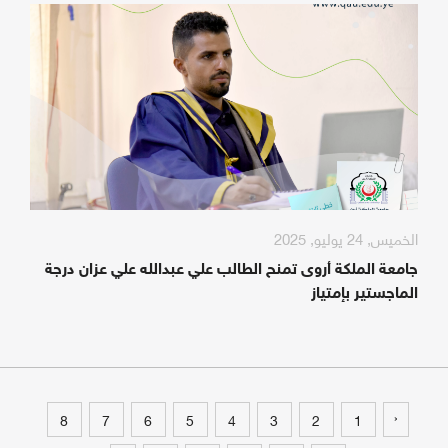
الخميس, 24 يوليو, 2025
جامعة الملكة أروى تمنح الطالب علي عبدالله علي عزان درجة
الماجستير بإمتياز
‹
8
7
6
5
4
3
2
1