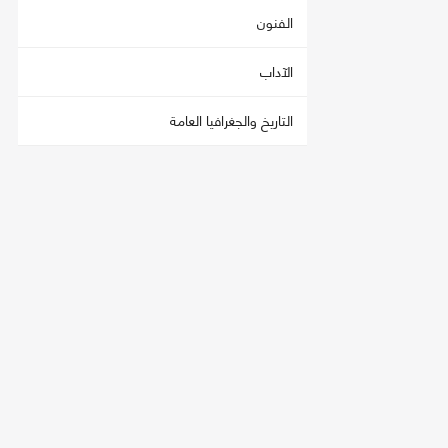
الفنون
الآداب
التاريخ والجغرافيا العامة