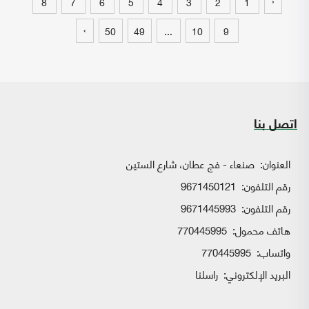
‹
8
7
6
5
4
3
2
1
›
50
49
...
10
9
اتصل بنا
العنوان:
صنعاء - فج عطان، شارع الستين
رقم التلفون:
9671450121
رقم التلفون:
9671445993
هاتف محمول:
770445995
واتساب:
770445995
البريد الإلكتروني:
راسلنا