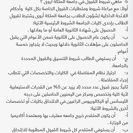
5· ماهي شروط القبول في جامعة الملكة اروى ؟
أولاً: مع مراعاة شروط ومتطلبات القبول الخاصة بكل كلية وأحكام
اللائحة الداخلية لشؤون الطلاب بجامعة الملكة أروى يشترط لقبول
الطالب بإحدى كليات الجامعة الشروط الرئيسية الآتية:
‌أ- الحصول على شهادة الثانوية العامة أو ما يعادلها .
‌ب- أن يكون عام الحصول على الثانوية ضمن الأعوام التي يقبل
الحاصلون على مؤهلات الثانوية خلالها وبحيث لا يتجاوز خمسة
أعوام.
‌ج- أن يستوفي الطالب شروط التنسيق والقبول المحددة
بالجامعة.
‌د- اجتياز نظام المفاضلة في الكليات والتخصصات التي تتطلب
إجراء المفاضلة .
ثانياً: يجوز قبول عدد محدد (لا يزيد عن 5% من القدرات الاستيعابية
لأية كلية وتخصص ومركز من اليمنيين الحاصلين على درجه
الليسانس أو البكالوريوس الراغبين في الالتحاق بكليات أو تخصصات
أخرى بالشروط الآتية:
‌أ- أن يكون المتقدم خريج جامعه معترف بها ومعتمدة أكاديميا
من الوزارة .
‌ب- أن يستوفي المتقدم كل شروط القبول المطلوبة للالتحاق