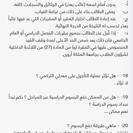
‌أ- يدون أمام اسمه (غائب بعذر) في الوثائق والسجلات كافه.
‌ب- يعفى الطالب بناء على ذلك من غرامة الغياب.
‌ج- عند إعادة الطالب اختبار المقرر أو المقررات التي عد فيها غائباً
بعذر تحسب له النتيجة من الدرجة النهائية.
‌د- إذا قٌبل عذر الطالب بجميع مقررات الفصل الدراسي أو العام
الجامعي فان ذلك يعد ضمن الحد الأعلى لمدة وقف القيد
المنصوص عليها في الفقرة (و) من المادة (27) من اللائحة الداخلية
لشؤون الطلاب بجامعة الملكة أروى.
18· - هل تؤثر عملية التأجيل على معدلي التركمي ؟
لا تؤثر .
19· - هل من الممكن دفع الرسوم الدراسية عبر المراحل ؟ بكم نبدأ
سداد رسوم الدراسة ؟
نعم ممكن ...
20· - ماهي طريقة دفع الرسوم ؟
نقدا في صندوق حسابات الجامعه او عن طريق حساب الجامعه في