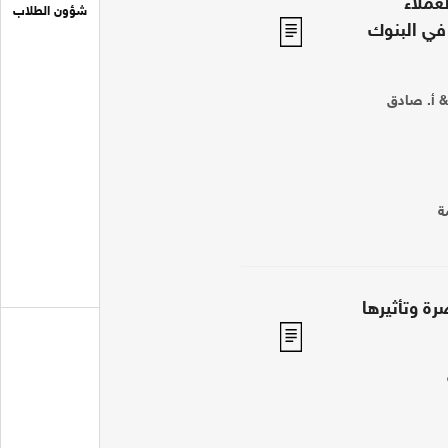
عملاء
شؤون الطلاب
في البنوك
& أ. صادق
ة
رة وتأثيرها