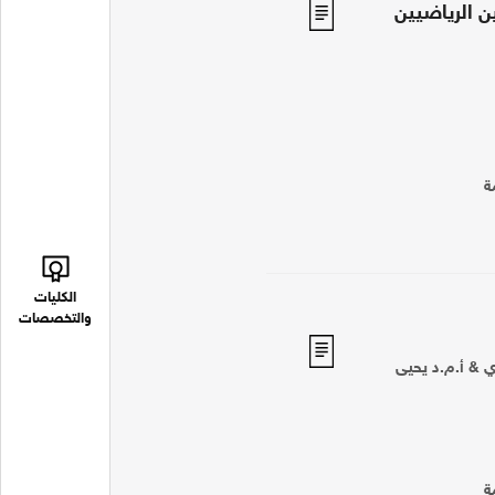
ن الرياضيين
ة
الكليات
والتخصصات
ي & أ.م.د يحيى
ة