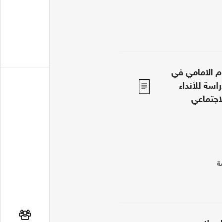
م الامامي في
اليمن 1918-1948 دراسة للأنداء
اجتماعي
ة