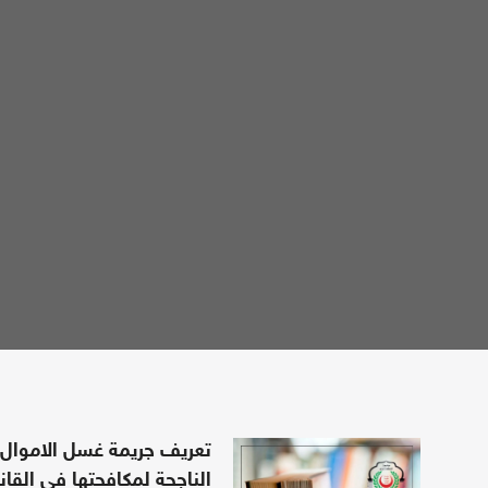
تعريف جريمة غسل الاموال
الناجحة لمكافحتها في القان