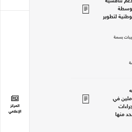
دعم تنافسية
توسطة
لوطنية لتطوير
ليبات بسمة
ة
ه
املين في
المركز
راءات
الإعلامي
حد منها