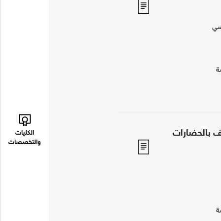
سي
ة
يف بالحضارات
الكليات
والتخصصات
ة