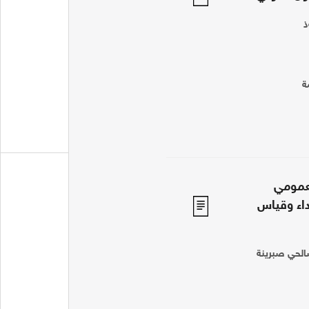
ذ
ة
عمومي
داء وقياس
الحي صبرينة