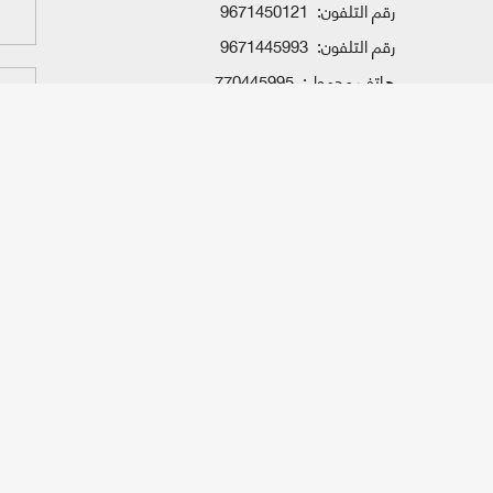
رقم التلفون:
9671450121
رقم التلفون:
9671445993
هاتف محمول:
770445995
واتساب:
770445995
البريد الإلكتروني:
راسلنا
راسلنا
©
- جميع الحقوق محفوظة 1996 - 2026
إتفاق
جامعة الملكة أروى