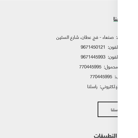
ا
صنعاء - فج عطان، شارع الستين
لفون:
9671450121
لفون:
9671445993
حمول:
770445995
:
770445995
لإلكتروني:
راسلنا
سلنا
التطبيقات