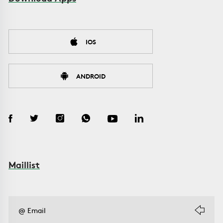
IOS
ANDROID
Maillist