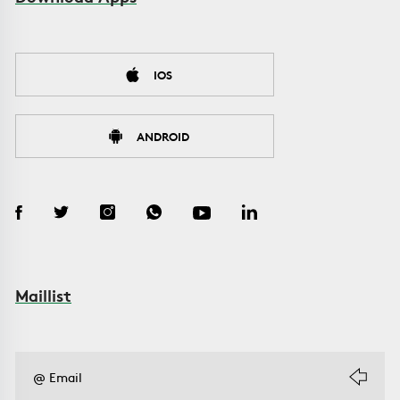
IOS
ANDROID
Maillist