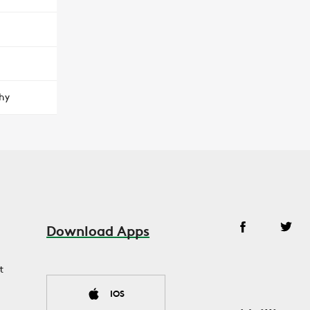
hy
Download Apps
t
IOS