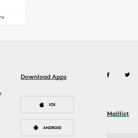
hy
Download Apps
t
IOS
Maillist
ANDROID