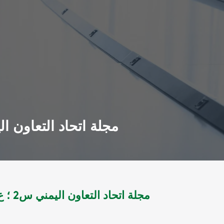
مجلة اتحاد التعاون اليمني س2 ؛ ع 1* 2ل1980 - س3 ؛ ع5 