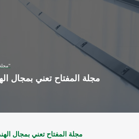
مجلة المفتاح تعني بمجال الهندسة والاتصالات وتركيب الشبكات - س6 ؛ع6 ل 2000 " أعداد مكرار"
مجلة المفتاح تعني بمجال ا -