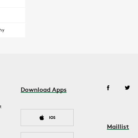
hy
Download Apps
t
IOS
Maillist