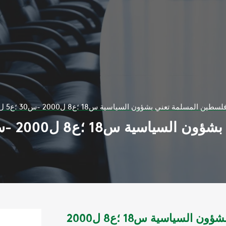
ن المسلمة تعني بشؤون السياسية س18 ؛ع8 ل2000 -س30 ؛ع5 ل2012 أ عداد متفرقة
مجلة فلسطين المسلمة تعني بشؤون السياسية س18 ؛ع8 ل2000