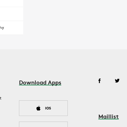
hy
Download Apps
t
IOS
Maillist