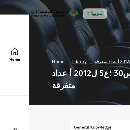
العربية
Home
Home
Library
مجلة فلسطين المسلمة تعني بشؤون السياسية س18 ؛ع8 ل2000 -س30 ؛ع5 ل2012 أ عداد
متفرقة
General Knowledge