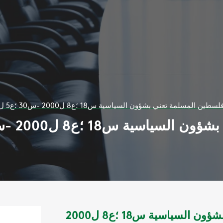
ن المسلمة تعني بشؤون السياسية س18 ؛ع8 ل2000 -س30 ؛ع5 ل2012 أ عداد متفرقة
مجلة فلسطين المسلمة تعني بشؤون السياسية س18 ؛ع8 ل2000