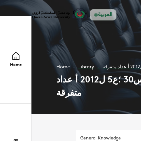
العربية
Home
Home
Library
مجلة فلسطين المسلمة تعني بشؤون السياسية س18 ؛ع8 ل2000 -س30 ؛ع5 ل2012 أ عداد
متفرقة
General Knowledge