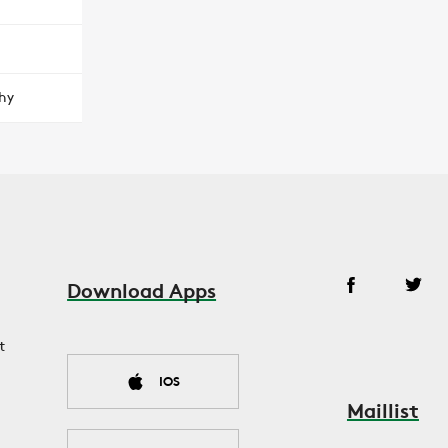
hy
Download Apps
t
IOS
Maillist