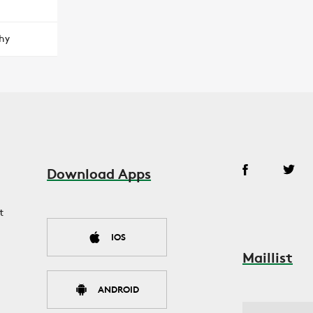
hy
Download Apps
t
IOS
Maillist
ANDROID