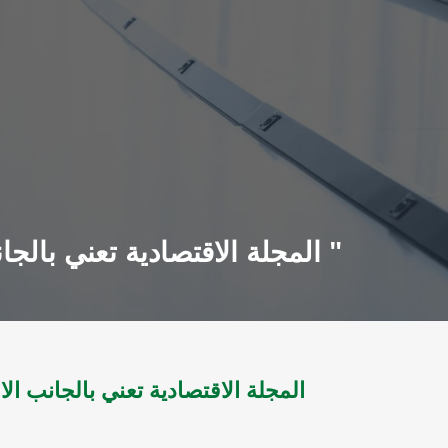
المجلة الاقتصادية تعني بالجانب الاقتصادي للدولة ع3 ل1999 - ع73 ل 2002 " اعداد متفرقة "