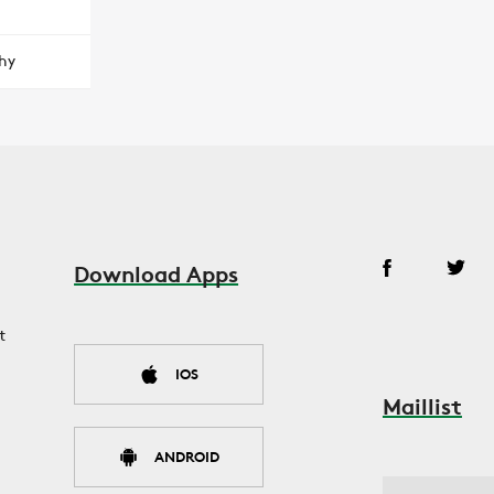
hy
Download Apps
t
IOS
Maillist
ANDROID