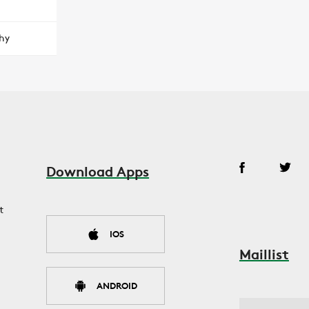
hy
Download Apps
t
IOS
Maillist
ANDROID