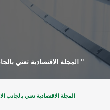
المجلة الاقتصادية تعني بالجانب الاقتصادي للدولة ع3 ل1999 - ع73 ل 2002 " اعداد متفرقة "