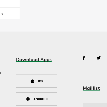
hy
Download Apps
t
IOS
Maillist
ANDROID