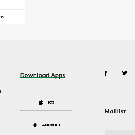
hy
Download Apps
t
IOS
Maillist
ANDROID