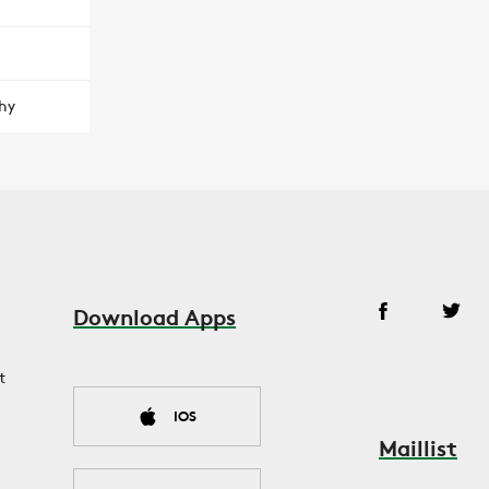
hy
Download Apps
t
IOS
Maillist