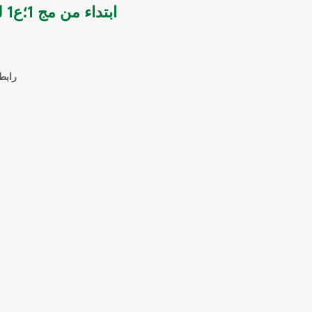
ابتداء من مج 1؛ع1 لعام 1998 حتى مج6؛ع 1 لعام 2006
راب]