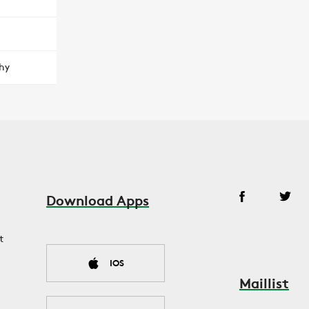
hy
Download Apps
t
IOS
Maillist