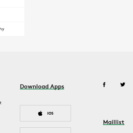
hy
Download Apps
t
IOS
Maillist