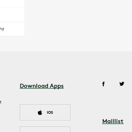
hy
Download Apps
t
IOS
Maillist