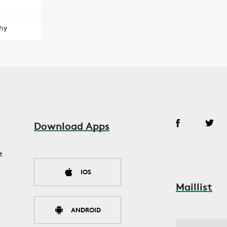
hy
Download Apps
t
IOS
Maillist
ANDROID