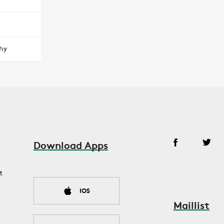
hy
Download Apps
t
IOS
Maillist