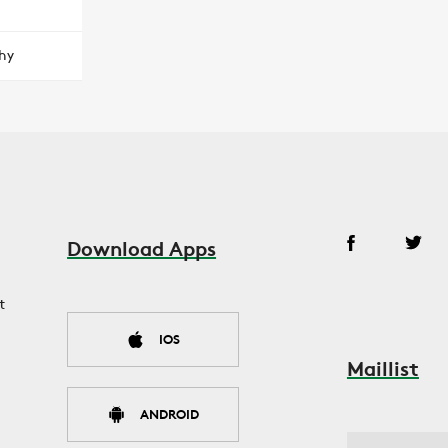
hy
Download Apps
t
IOS
Maillist
ANDROID