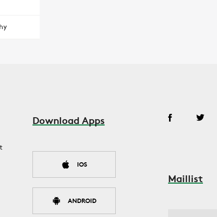
hy
Download Apps
t
IOS
Maillist
ANDROID