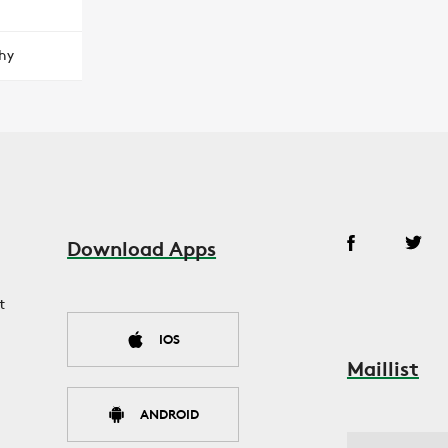
hy
Download Apps
t
IOS
Maillist
ANDROID